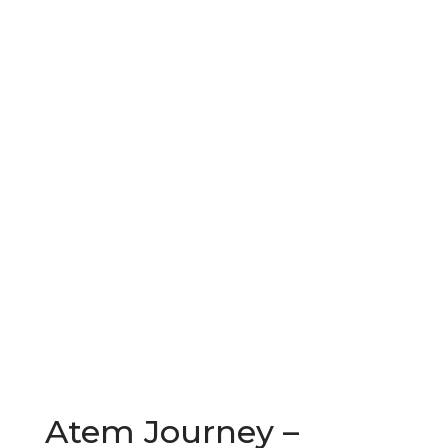
Praxis Galerie
Downloads
L
Kontakt
Atem Journey –