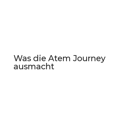
Was die Atem Journey
ausmacht
Ein körper- und nervensystembasierter
Erfahrungsraum
, in dem du dich selbst
regulieren, lösen und neu sortieren darfst
Wissenschaftlich fundiert
– entwickelt
von Neuropsychologen, vereint sie
moderne Klangwissenschaft mit
jahrhundertealter Atemweisheit