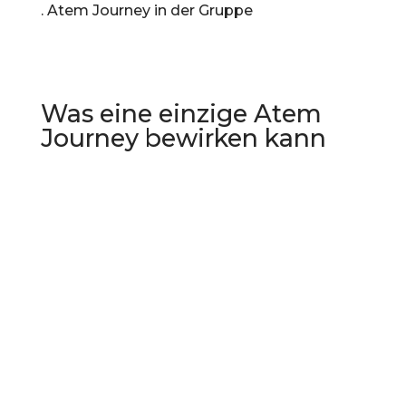
. Atem Journey in der Gruppe
Was eine einzige Atem
Journey bewirken kann
Was im wachen Bewusstsein oft Monate
von Gesprächen braucht, kann sich im Atem
in 60 bis 90 Minuten zeigen. Weil die Atem
Journey nicht im Kopf arbeitet – sondern
direkt in dem Bereich, in dem Erinnerung,
Emotion und Körper verbunden sind.
Was Menschen nach einer Atem Journey
berichten: