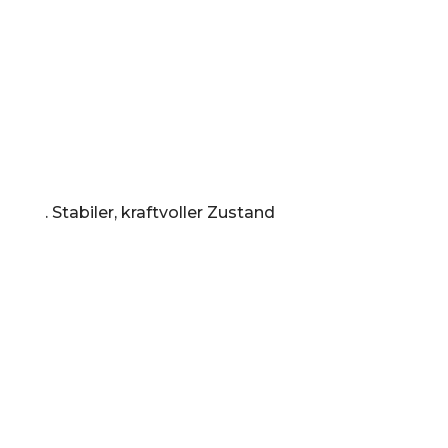
Ich möchte abends müde sein – nicht
erschöpft.
Ich möchte mich wieder zuhause fühlen in
mir selbst.
Wenn einer dieser Sätze etwas in Ihnen
berührt, sind Sie hier richtig.
. Stabiler, kraftvoller Zustand