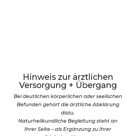
nicht nur aushalten
sich
gesehen und ernst genommen
fühlen wollen
Diese Phase muss kein Aushalten
sein. Sie darf eine Zeit werden, in der
Sie wieder zu sich kommen.
Hinweis zur ärztlichen
Versorgung + Übergang
Bei deutlichen körperlichen oder seelischen
Befunden gehört die ärztliche Abklärung
dazu.
Naturheilkundliche Begleitung steht an
Ihrer Seite – als Ergänzung zu Ihrer