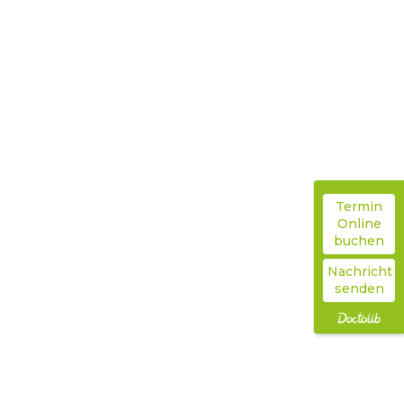
a
L
Startseite
L
Behandlungen
Termin
Online
buchen
Nachricht
senden
Kinder und Jugendliche
Kinder wieder zu Ihrem
Gleichgewicht begleiten.