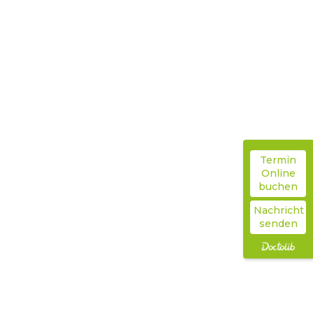
a
L
Startseite
L
Behandlungen
Kinder und Jugendliche
Termin
Online
Kinder wieder zu Ihrem Gleichgewicht begleiten.
buchen
Nachricht
senden
Infektanfälligkeit
AD(H)S
Prüfungsangst