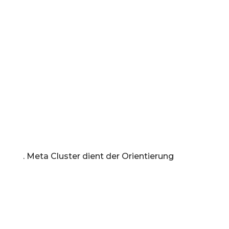
Unbewusste seelische Belastungen,
Prägungen und Traumata
Frühe Hinweise bei chronischen Verläufen
– auch im Sinne der Vorsorge
Und mindestens genauso wichtig: Die
Analyse zeigt nicht nur, was Sie belastet.
Sie zeigt auch, was Ihr Körper braucht –
und welche konkreten Schritte Sie
selbst gehen können
.
. Meta Cluster dient der Orientierung